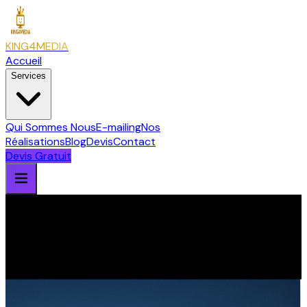
KING4MEDIA
Accueil
Services
Qui Sommes Nous
E-mailing
Nos
Réalisations
Blog
Devis
Contact
Devis Gratuit