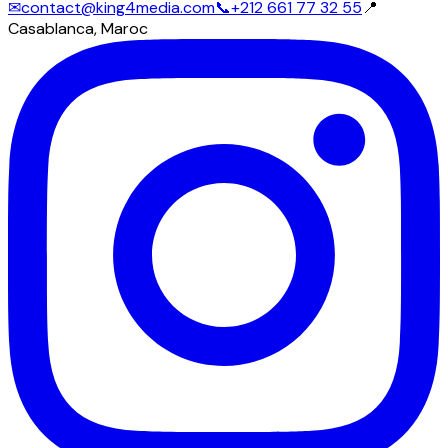
✉
contact@king4media.com
📞
+212 661 77 32 55
📍
Casablanca, Maroc