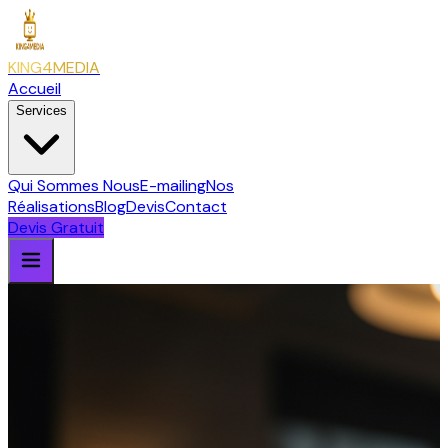
KING4MEDIA
Accueil
Services
Qui Sommes Nous
E-mailing
Nos
Réalisations
Blog
Devis
Contact
Devis Gratuit